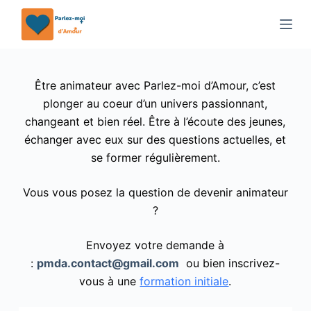
P
a
s
s
Être animateur avec Parlez-moi d’Amour, c’est
e
plonger au coeur d’un univers passionnant,
r
changeant et bien réel. Être à l’écoute des jeunes,
a
échanger avec eux sur des questions actuelles, et
u
se former régulièrement.
c
o
Vous vous posez la question de devenir animateur
n
?
t
e
Envoyez votre demande à
n
:
pmda.contact@gmail.com
ou bien inscrivez-
u
vous à une
formation initiale
.