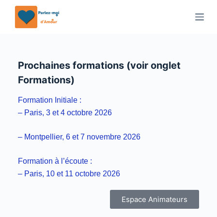
P
a
s
s
e
Prochaines formations (voir onglet
r
Formations)
a
u
Formation Initiale :
c
– Paris, 3 et 4 octobre 2026
o
n
– Montpellier, 6 et 7 novembre 2026
t
Formation à l’écoute :
e
– Paris, 10 et 11 octobre 2026
n
u
Espace Animateurs