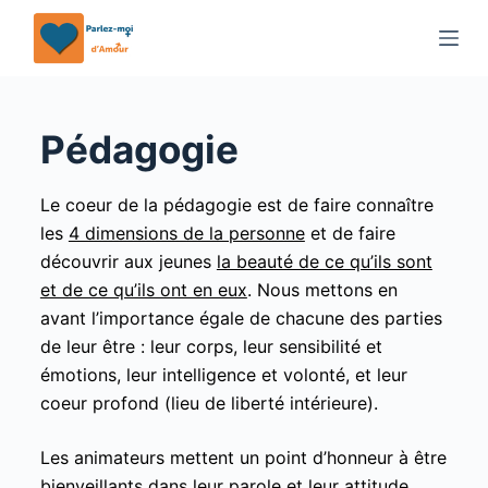
P
a
s
s
Pédagogie
e
r
a
Le coeur de la pédagogie est de faire connaître
u
les
4 dimensions de la personne
et de faire
c
découvrir aux jeunes
la beauté de ce qu’ils sont
o
et de ce qu’ils ont en eux
. Nous mettons en
n
avant l’importance égale de chacune des parties
t
de leur être : leur corps, leur sensibilité et
e
émotions, leur intelligence et volonté, et leur
n
coeur profond (lieu de liberté intérieure).
u
Les animateurs mettent un point d’honneur à être
bienveillants dans leur parole et leur attitude.